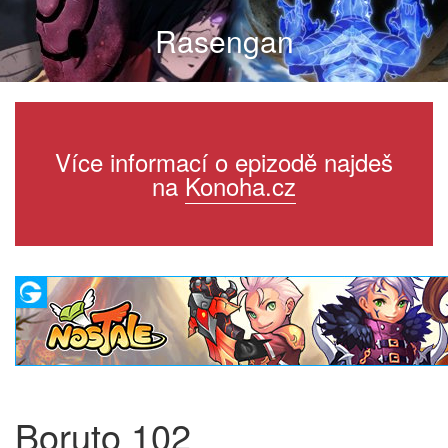
Rasengan
Více informací o epizodě najdeš
na
Konoha.cz
Boruto 102