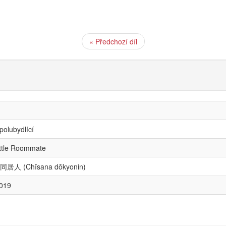
« Předchozí díl
polubydlící
ttle Roommate
居人 (Chīsana dōkyonin)
2019