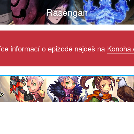
Rasengan
íce informací o epizodě najdeš na
Konoha.