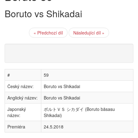
Boruto vs Shikadai
« Předchozí díl
Následující díl »
#
59
Český název:
Boruto vs Shikadai
Anglický název:
Boruto vs Shikadai
Japonský
ボルトＶＳ シカダイ (Boruto bāsasu
název:
Shikadai)
Premiéra
24.5.2018