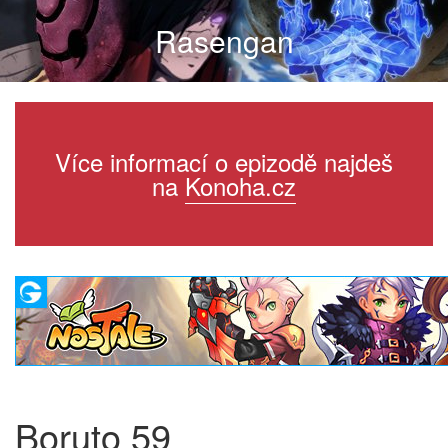
Rasengan
Více informací o epizodě najdeš
na
Konoha.cz
Boruto 59