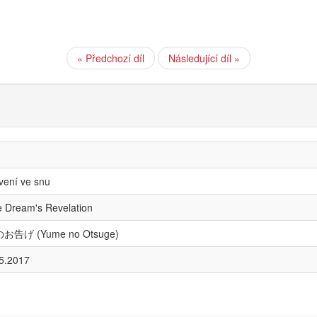
« Předchozí díl
Následující díl »
vení ve snu
 Dream's Revelation
お告げ (Yume no Otsuge)
5.2017