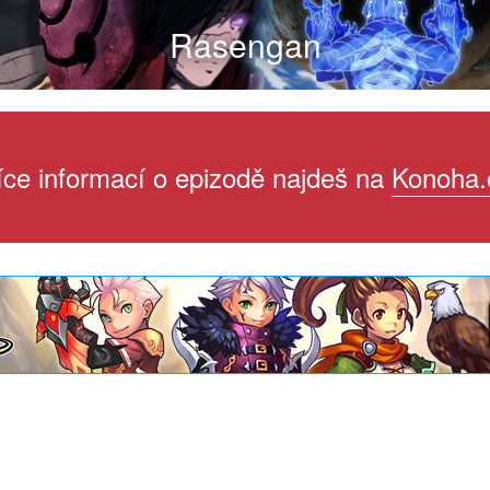
Rasengan
íce informací o epizodě najdeš na
Konoha.