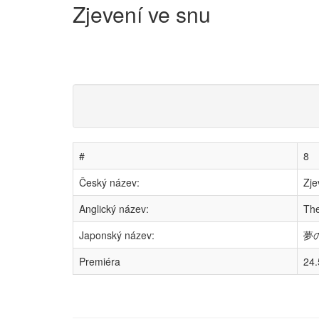
Zjevení ve snu
#
8
Český název:
Zje
Anglický název:
The
Japonský název:
夢の
Premiéra
24.