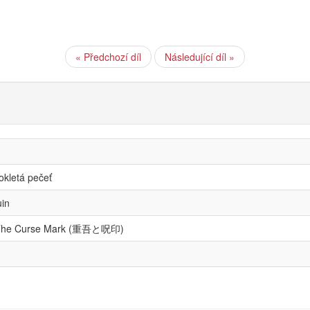
« Předchozí díl
Následující díl »
okletá pečeť
uin
 The Curse Mark (重吾と呪印)