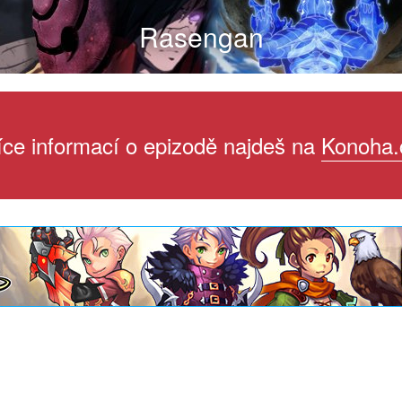
Rasengan
íce informací o epizodě najdeš na
Konoha.