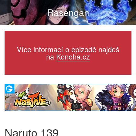
Rasengan
Více informací o epizodě najdeš
na
Konoha.cz
Naruto 139