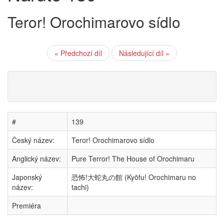
Teror! Orochimarovo sídlo
« Předchozí díl
Následující díl »
#
139
Český název:
Teror! Orochimarovo sídlo
Anglický název:
Pure Terror! The House of Orochimaru
Japonský
恐怖!大蛇丸の館 (Kyōfu! Orochimaru no
název:
tachi)
Premiéra