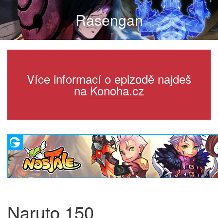
Rasengan
Více informací o epizodě najdeš
na
Konoha.cz
Naruto 150