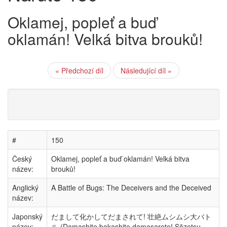
Oklamej, popleť a buď
oklamán! Velká bitva brouků!
« Předchozí díl
Následující díl »
#
150
Český
Oklamej, popleť a buď oklamán! Velká bitva
název:
brouků!
Anglický
A Battle of Bugs: The Deceivers and the Deceived
název:
Japonský
だまして化かしてだまされて! 壮絶ムシムシ大バト
název:
ル (Damashite bakashite damasarete! Sōzetsu