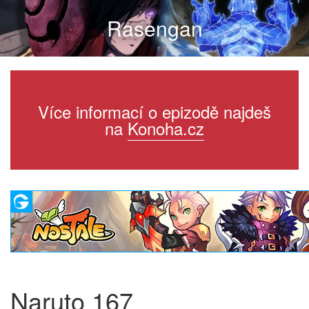
Rasengan
Více informací o epizodě najdeš
na
Konoha.cz
Naruto 167