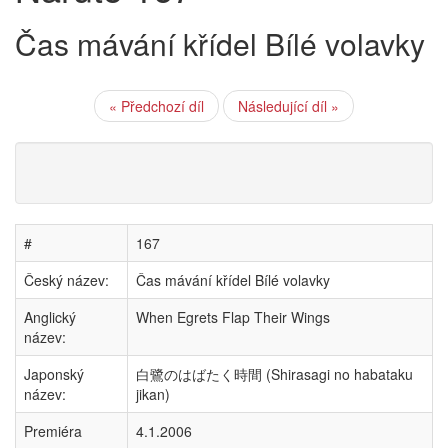
Čas mávání křídel Bílé volavky
« Předchozí díl
Následující díl »
#
167
Český název:
Čas mávání křídel Bílé volavky
Anglický
When Egrets Flap Their Wings
název:
Japonský
白鷺のはばたく時間 (Shirasagi no habataku
název:
jikan)
Premiéra
4.1.2006