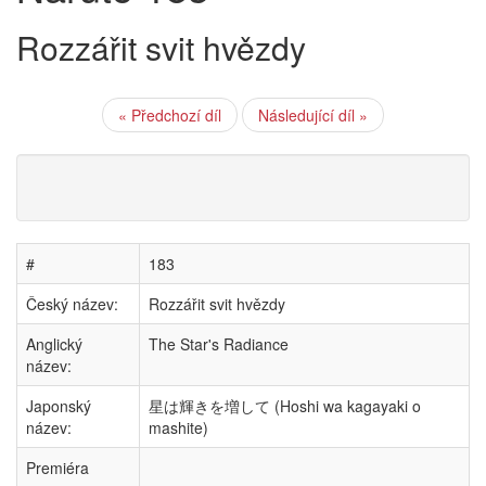
Rozzářit svit hvězdy
« Předchozí díl
Následující díl »
#
183
Český název:
Rozzářit svit hvězdy
Anglický
The Star's Radiance
název:
Japonský
星は輝きを増して (Hoshi wa kagayaki o
název:
mashite)
Premiéra