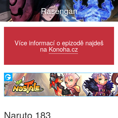
Rasengan
Více informací o epizodě najdeš
na
Konoha.cz
Naruto 183