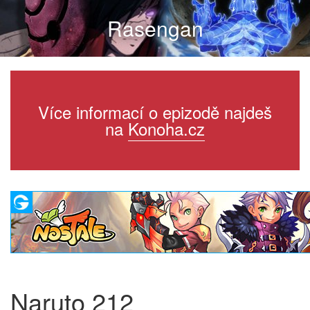
Rasengan
Více informací o epizodě najdeš
na
Konoha.cz
Naruto 212