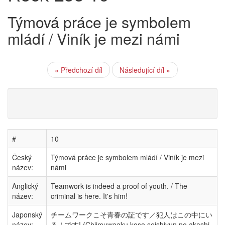
Týmová práce je symbolem
mládí / Viník je mezi námi
« Předchozí díl
Následující díl »
#
10
Český
Týmová práce je symbolem mládí / Viník je mezi
název:
námi
Anglický
Teamwork is indeed a proof of youth. / The
název:
criminal is here. It's him!
Japonský
チームワークこそ青春の証です／犯人はこの中にい
název:
る！です! (Chiimuwaaku koso seishiyun no akashi