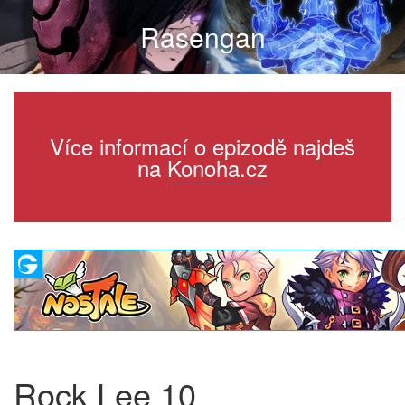
Rasengan
Více informací o epizodě najdeš
na
Konoha.cz
Rock Lee 10