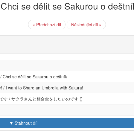
 Chci se dělit se Sakurou o deštní
« Předchozí díl
Následující díl »
/ Chci se dělit se Sakurou o deštník
e! / I want to Share an Umbrella with Sakura!
す / サクラさんと相合傘をしたいのです ()
▼ Stáhnout díl