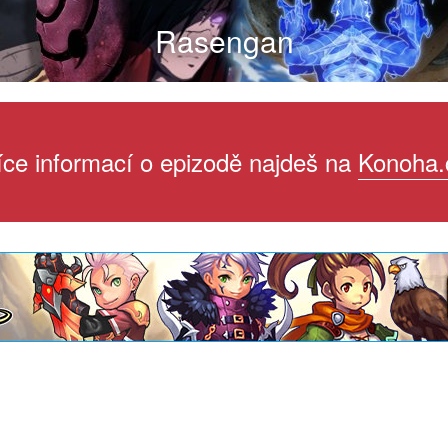
Rasengan
íce informací o epizodě najdeš na
Konoha.