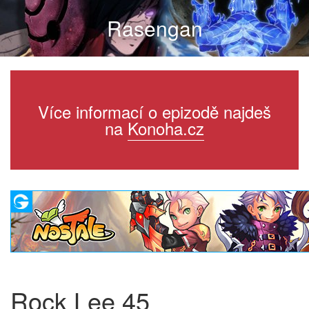
Rasengan
Více informací o epizodě najdeš
na
Konoha.cz
Rock Lee 45