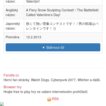
název:
Valentýn!
Anglický
A Fiery Snow Sculpting Contest! / The Battlefield
název:
Called Valentine's Day!
Japonský
熱くて熱い雪像コンテストです！ / 男の戦場はバ
název:
レンタインです！ ()
Premiéra
12.2.2013
▼ Stáhnout díl
Fansite.cz
Herní fan stránky. Watch Dogs, Cyberpunk 2077, Witcher a další.
Browser hry
Hrajte free to play hry ve vašem internetovém prohlížeči.
RSS