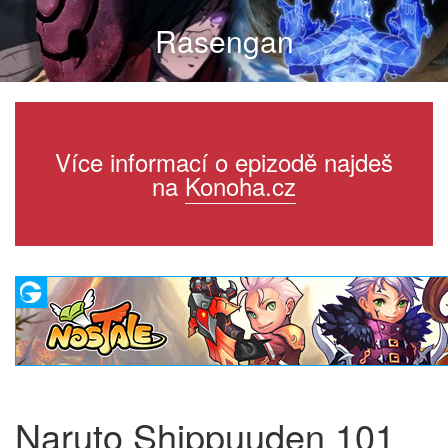
Rasengan
Více informací o epizodě najdeš
na
Konoha.cz
Naruto Shippuuden 101