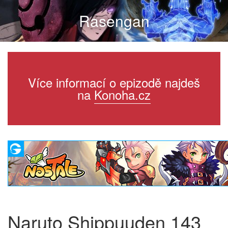
Rasengan
Více informací o epizodě najdeš
na
Konoha.cz
Naruto Shippuuden 143