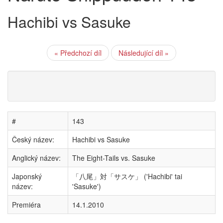
Hachibi vs Sasuke
« Předchozí díl
Následující díl »
#
143
Český název:
Hachibi vs Sasuke
Anglický název:
The Eight-Tails vs. Sasuke
Japonský
「八尾」対「サスケ」 ('Hachibi' tai
název:
'Sasuke')
Premiéra
14.1.2010