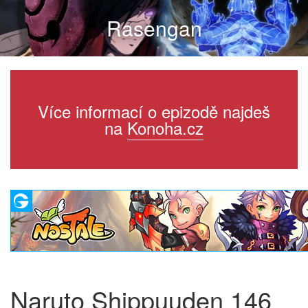
Rasengan
Více informací o epizodě najdeš
na
Konoha.cz
Naruto Shippuuden 146