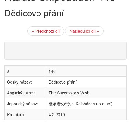
Dědicovo přání
« Předchozí díl
Následující díl »
#
146
Český název:
Dědicovo přání
Anglický název:
The Successor's Wish
Japonský název:
継承者の想い (Keishōsha no omoi)
Premiéra
4.2.2010