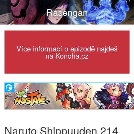
Rasengan
Více informací o epizodě najdeš
na
Konoha.cz
Naruto Shippuuden 214