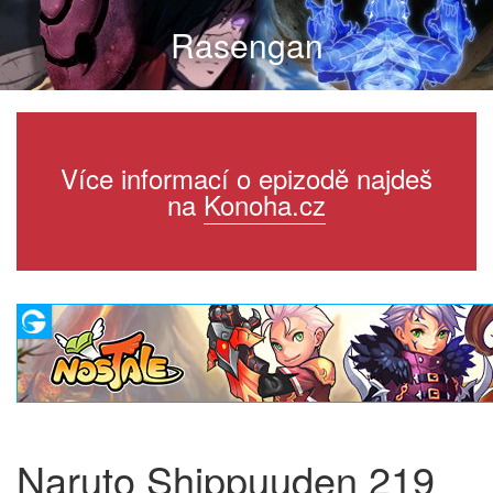
Rasengan
Více informací o epizodě najdeš
na
Konoha.cz
Naruto Shippuuden 219