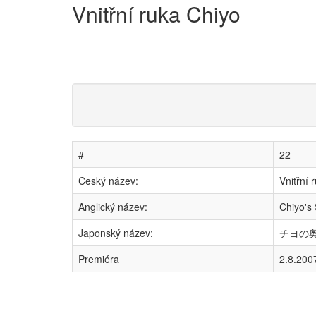
Vnitřní ruka Chiyo
#
22
Český název:
Vnitřní 
Anglický název:
Chiyo's 
Japonský název:
チヨの奥の手
Premiéra
2.8.200