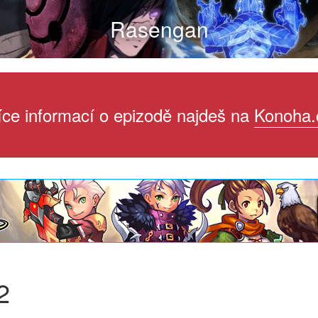
Rasengan
íce informací o epizodě najdeš na
Konoha.
2