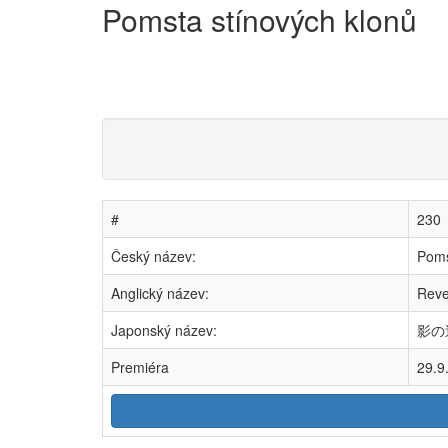
Pomsta stínových klonů
#
230
Český název:
Poms
Anglický název:
Reve
Japonský název:
影の逆
Premiéra
29.9