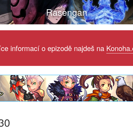
Rasengan
íce informací o epizodě najdeš na
Konoha.
30