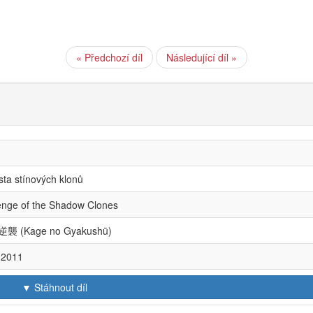
« Předchozí díl
Následující díl »
ta stínových klonů
nge of the Shadow Clones
襲 (Kage no Gyakushū)
.2011
▼ Stáhnout díl