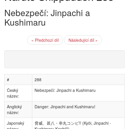
Nebezpečí: Jinpachi a
Kushimaru
« Předchozí díl
Následující díl »
#
288
Český
Nebezpečí: Jinpachi a Kushimaru
název:
Anglický
Danger: Jinpachi and Kushimaru!
název:
Japonský
脅威、甚八・串丸コンビ!! (Kyōi, Jinpachi -
název:
Kushimaru Konbi!!)