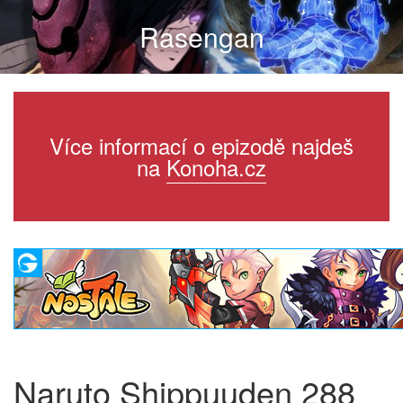
Rasengan
Více informací o epizodě najdeš
na
Konoha.cz
Naruto Shippuuden 288