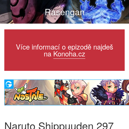
Rasengan
Více informací o epizodě najdeš
na
Konoha.cz
Naruto Shippuuden 297