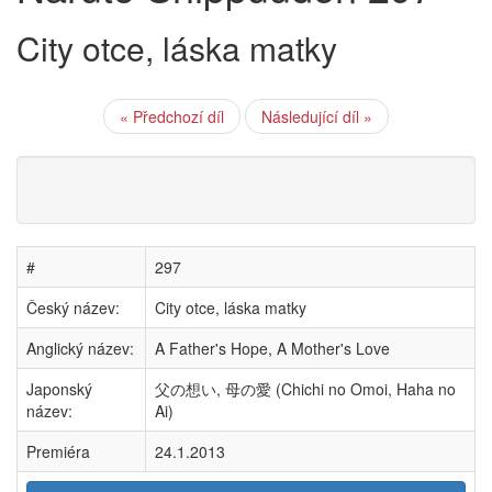
City otce, láska matky
« Předchozí díl
Následující díl »
#
297
Český název:
City otce, láska matky
Anglický název:
A Father's Hope, A Mother's Love
Japonský
父の想い, 母の愛 (Chichi no Omoi, Haha no
název:
Ai)
Premiéra
24.1.2013