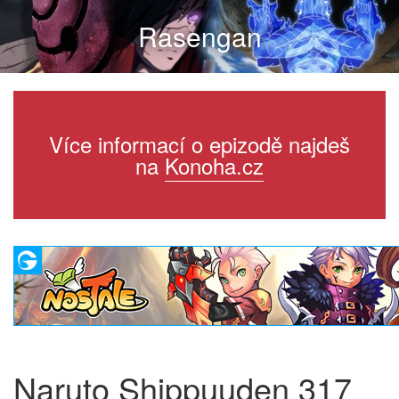
Rasengan
Více informací o epizodě najdeš
na
Konoha.cz
Naruto Shippuuden 317