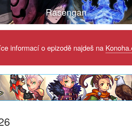
Rasengan
íce informací o epizodě najdeš na
Konoha.
26