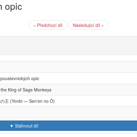
h opic
« Předchozí díl
Následující díl »
l poustevnických opic
, the King of Sage Monkeys
(Yonbi — Sen'en no Ō)
▼ Stáhnout díl