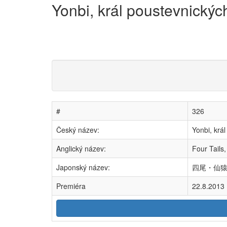
Yonbi, král poustevnickýc
#
326
Český název:
Yonbi, krá
Anglický název:
Four Tails
Japonský název:
四尾・仙猿の王 
Premiéra
22.8.2013