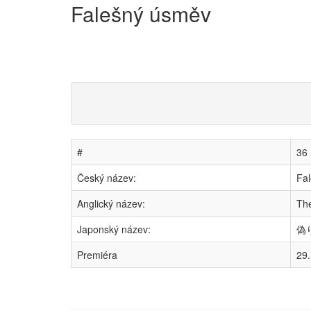
Falešný úsměv
#
36
Český název:
Fa
Anglický název:
Th
Japonský název:
偽り
Premiéra
29