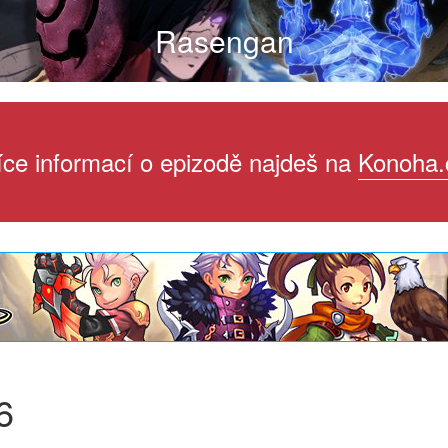
Rasengan
íce informací o epizodě najdeš na
Konoha.
6