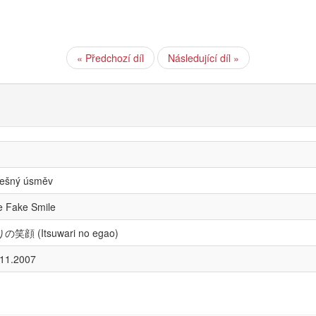
« Předchozí díl
Následující díl »
lešný úsměv
e Fake Smile
の笑顔 (Itsuwari no egao)
.11.2007