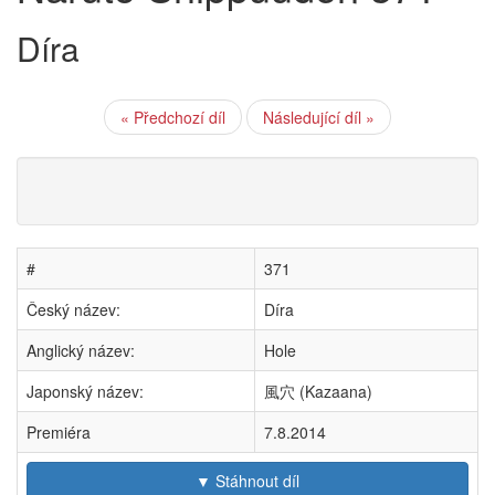
Díra
« Předchozí díl
Následující díl »
#
371
Český název:
Díra
Anglický název:
Hole
Japonský název:
風穴 (Kazaana)
Premiéra
7.8.2014
▼ Stáhnout díl