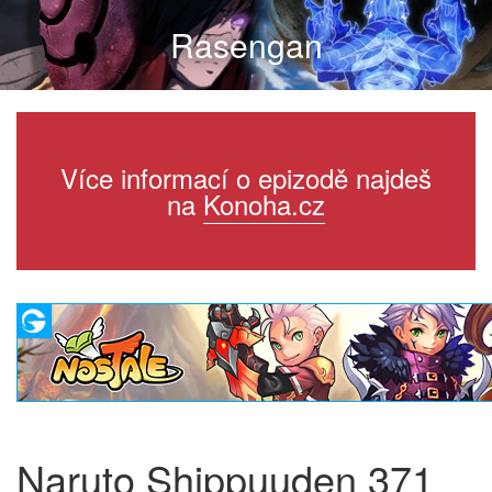
Rasengan
Více informací o epizodě najdeš
na
Konoha.cz
Naruto Shippuuden 371