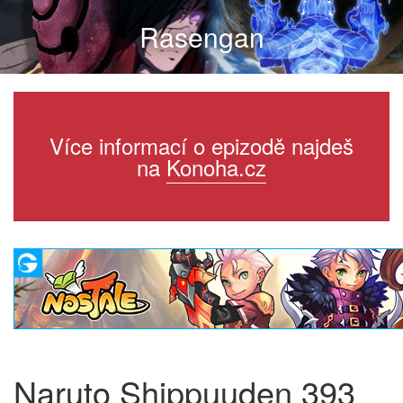
Rasengan
Více informací o epizodě najdeš
na
Konoha.cz
Naruto Shippuuden 393