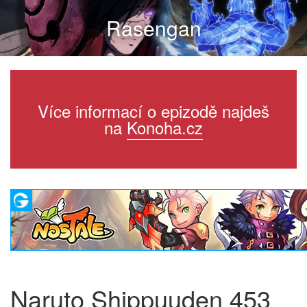
Rasengan
Více informací o epizodě najdeš
na
Konoha.cz
Naruto Shippuuden 453