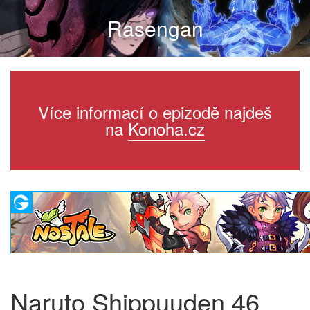
Rasengan
Více informací o epizodě najdeš
na
Konoha.cz
Naruto Shippuuden 46