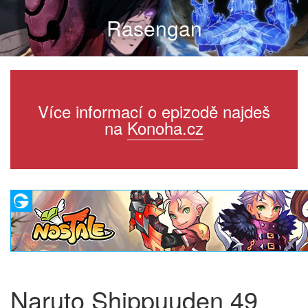
Rasengan
Více informací o epizodě najdeš
na
Konoha.cz
Naruto Shippuuden 49