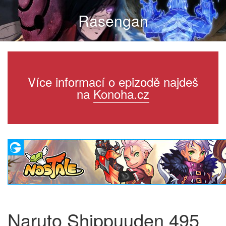
Rasengan
Více informací o epizodě najdeš
na
Konoha.cz
Naruto Shippuuden 495