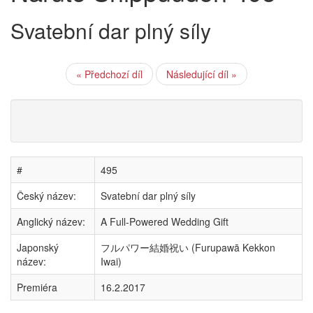
Svatební dar plný síly
« Předchozí díl
Následující díl »
#
495
Český název:
Svatební dar plný síly
Anglický název:
A Full-Powered Wedding Gift
Japonský
フルパワー結婚祝い (Furupawā Kekkon
název:
Iwai)
Premiéra
16.2.2017