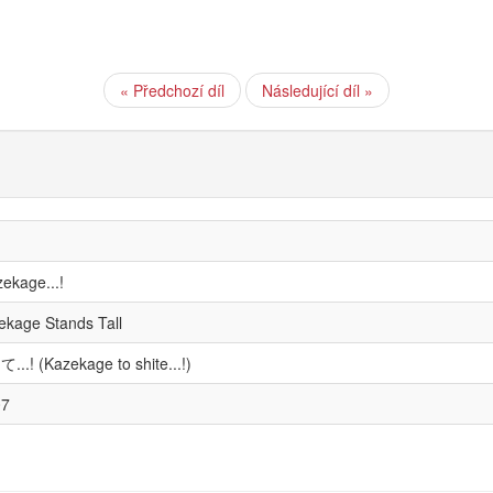
« Předchozí díl
Následující díl »
ekage...!
ekage Stands Tall
.! (Kazekage to shite...!)
07