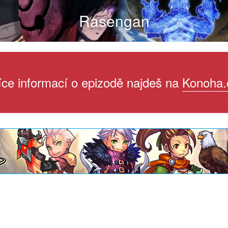
Rasengan
íce informací o epizodě najdeš na
Konoha.