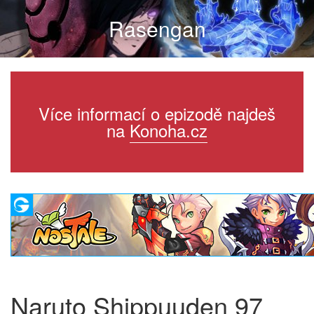
Rasengan
Více informací o epizodě najdeš
na
Konoha.cz
Naruto Shippuuden 97