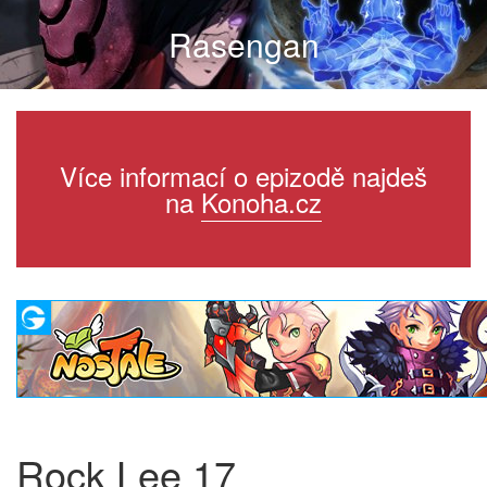
Rasengan
Více informací o epizodě najdeš
na
Konoha.cz
Rock Lee 17