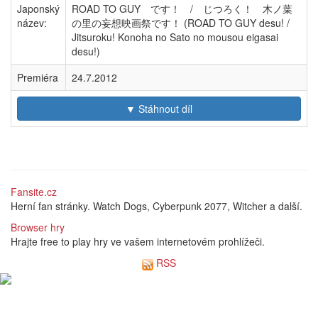
Japonský
ROAD TO GUY です！ / じつろく！ 木ノ葉
název:
の里の妄想映画祭です！ (ROAD TO GUY desu! /
Jitsuroku! Konoha no Sato no mousou eigasai
desu!)
Premiéra
24.7.2012
▼ Stáhnout díl
Fansite.cz
Herní fan stránky. Watch Dogs, Cyberpunk 2077, Witcher a další.
Browser hry
Hrajte free to play hry ve vašem internetovém prohlížeči.
RSS