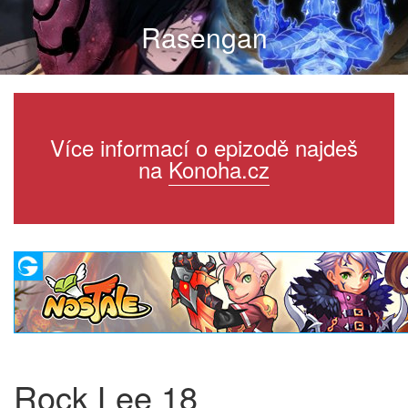
Rasengan
Více informací o epizodě najdeš
na
Konoha.cz
Rock Lee 18