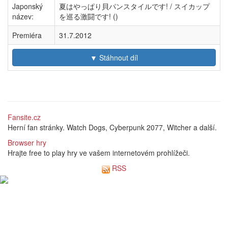
Japonský
夏はやっぱり貝パンスタイルです! / スイカップ
název:
を巡る激闘です! ()
Premiéra
31.7.2012
▼ Stáhnout díl
Fansite.cz
Herní fan stránky. Watch Dogs, Cyberpunk 2077, Witcher a další.
Browser hry
Hrajte free to play hry ve vašem internetovém prohlížeči.
RSS